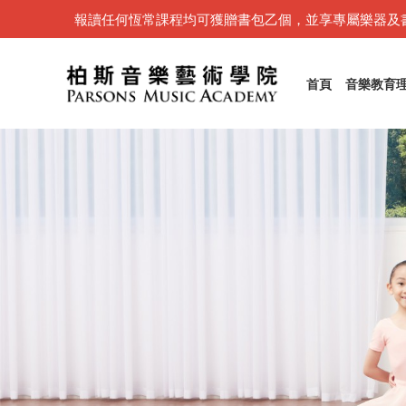
報讀任何恆常課程均可獲贈書包乙個，並享專屬樂器及
首頁
音樂教育