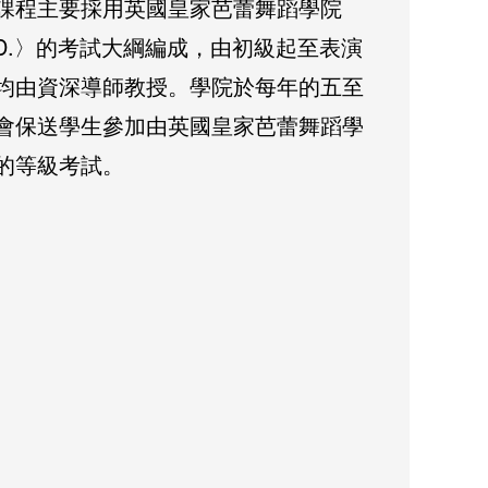
課程主要採用英國皇家芭蕾舞蹈學院
A.D.〉的考試大綱編成，由初級起至表演
均由資深導師教授。學院於每年的五至
會保送學生參加由英國皇家芭蕾舞蹈學
的等級考試。