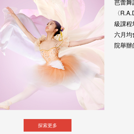
芭蕾舞
〈R.
級課程
六月均
院舉辦
English
华北区
华南区
繁体中文
华中区
简体中文
探索更多