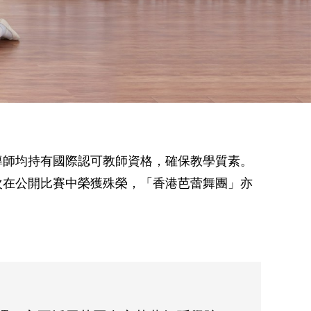
導師均持有國際認可教師資格，確保教學質素。
次在公開比賽中榮獲殊榮，「香港芭蕾舞團」亦