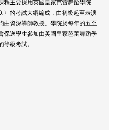
課程主要採用英國皇家芭蕾舞蹈學院
A.D.〉的考試大綱編成，由初級起至表演
均由資深導師教授。學院於每年的五至
會保送學生參加由英國皇家芭蕾舞蹈學
的等級考試。