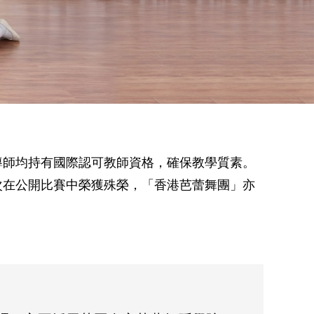
導師均持有國際認可教師資格，確保教學質素。
次在公開比賽中榮獲殊榮，「香港芭蕾舞團」亦