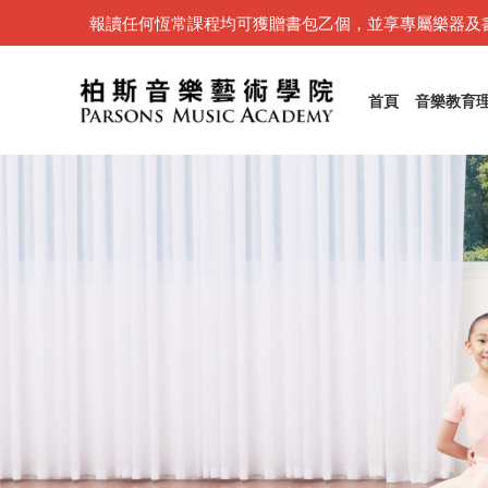
報讀任何恆常課程均可獲贈書包乙個，並享專屬樂器及
首頁
音樂教育