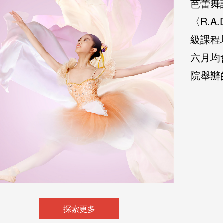
芭蕾舞
〈R.
級課程
六月均
院舉辦
English
华北区
华南区
繁体中文
华中区
简体中文
探索更多