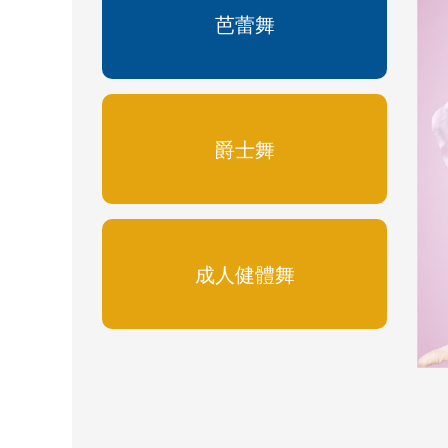
芭蕾舞
爵士舞
成人健體舞