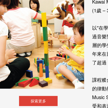
Kawai
(1歲 – 
以"在
過音樂
層的學
年來在
English
华北区
了超過 
华南区
繁体中文
課程糅
的律動教
华中区
Musi
简体中文
探索更多
受和表