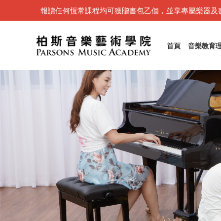
報讀任何恆常課程均可獲贈書包乙個，並享專屬樂器及
首頁
音樂教育